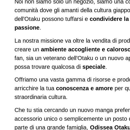
Noi non siamo solo un negozio, siamo una co
comunità dove gli amanti della cultura giapp
dell’Otaku possono tuffarsi e
condividere la
passione
.
La nostra missione va oltre la vendita di prod
creare un
ambiente accogliente e caloros
fan, sia un veterano dell’Otaku o un nuovo a
possa trovare qualcosa di
speciale
.
Offriamo una vasta gamma di risorse e prodo
arricchire la tua
conoscenza e amore
per q
straordinaria cultura.
Che tu stia cercando un nuovo manga preferi
accessorio unico o semplicemente un posto d
parte di una grande famiglia,
Odissea Otak