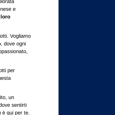
lorata
onese e
 loro
otti. Vogliamo
o
, dove ogni
ppassionato,
tti per
uesta
to, un
ove sentirti
u
è qui per te.