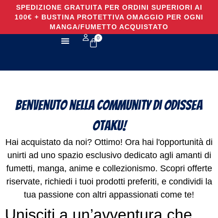
SPEDIZIONE GRATUITA PER ORDINI SUPERIORI AI
100€ + BUSTINA PROTETTIVA OMAGGIO PER OGNI
MANGA/FUMETTO ACQUISTATO
0
TUTTI I PRODOTTI
Benvenuto nella Community di Odissea
Otaku!
Hai acquistato da noi? Ottimo! Ora hai l'opportunità di
unirti ad uno spazio esclusivo dedicato agli amanti di
fumetti, manga, anime e collezionismo. Scopri offerte
riservate, richiedi i tuoi prodotti preferiti, e condividi la
tua passione con altri appassionati come te!
Unisciti a un’avventura che