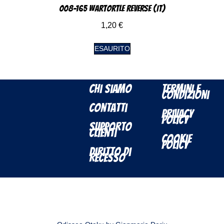
008-165 Wartortle Reverse (IT)
1,20
€
ESAURITO
Chi Siamo
Termini e
Condizioni
Contatti
Privacy
Policy
Supporto
Clienti
Cookie
Policy
Diritto di
Recesso