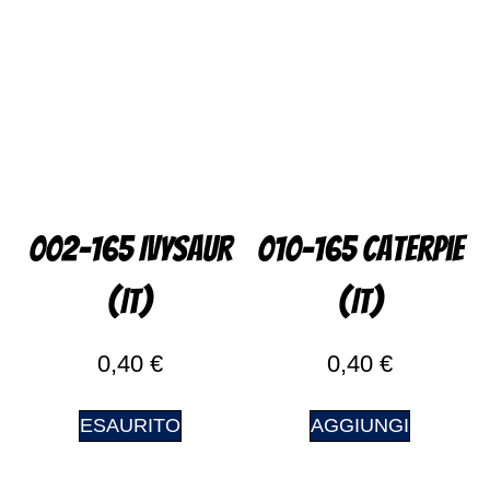
002-165 Ivysaur
010-165 Caterpie
(IT)
(IT)
0,40
€
0,40
€
ESAURITO
AGGIUNGI