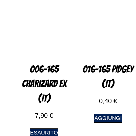
006-165
016-165 Pidgey
Charizard EX
(IT)
(IT)
0,40
€
7,90
€
AGGIUNGI
ESAURITO