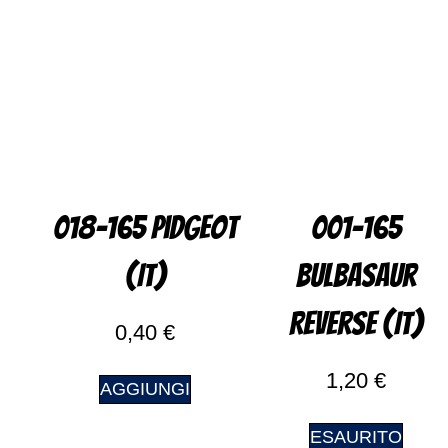
018-165 Pidgeot
001-165
(IT)
Bulbasaur
Reverse (IT)
0,40
€
1,20
€
AGGIUNGI
ESAURITO