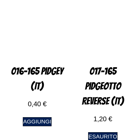
016-165 Pidgey
017-165
(IT)
Pidgeotto
Reverse (IT)
0,40
€
1,20
€
AGGIUNGI
ESAURITO