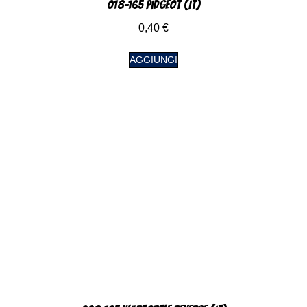
018-165 Pidgeot (IT)
0,40
€
AGGIUNGI