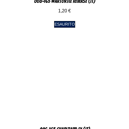
008-165 Wartortle Reverse (IT)
1,20
€
ESAURITO