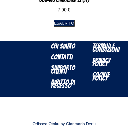
006-165 Charizard EX (IT)
7,90
€
ESAURITO
Chi Siamo
Termini e
Condizioni
Contatti
Privacy
Policy
Supporto
Clienti
Cookie
Policy
Diritto di
Recesso
Odissea Otaku by Gianmario Deriu