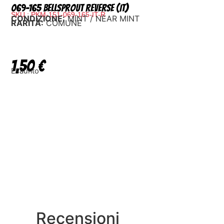
069-165 Bellsprout Reverse (IT)
SKU : PKM-151-069-165-IT-R
CONDIZIONE:
MINT / NEAR MINT
RARITÀ:
COMUNE
1,50
€
Esaurito
Recensioni