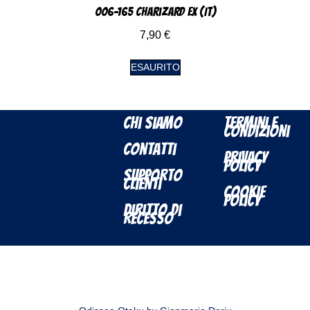
006-165 Charizard EX (IT)
7,90
€
ESAURITO
Chi Siamo
Termini e
Condizioni
Contatti
Privacy
Policy
Supporto
Clienti
Cookie
Policy
Diritto di
Recesso