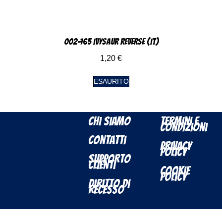
002-165 Ivysaur Reverse (IT)
1,20
€
ESAURITO
Chi Siamo
Termini e
Condizioni
Contatti
Privacy
Policy
Supporto
Clienti
Cookie
Policy
Diritto di
Recesso