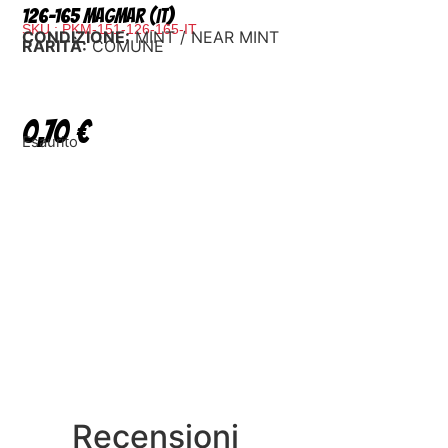
126-165 Magmar (IT)
SKU : PKM-151-126-165-IT
CONDIZIONE:
MINT / NEAR MINT
RARITÀ:
COMUNE
0,70
€
Esaurito
Recensioni