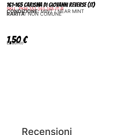
161-165 Carisma di Giovanni Reverse (IT)
SKU : PKM-151-161-165-IT-R
CONDIZIONE:
MINT / NEAR MINT
RARITÀ:
NON COMUNE
1,50
€
Esaurito
Recensioni