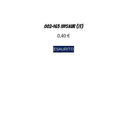
002-165 Ivysaur (IT)
0,40
€
ESAURITO