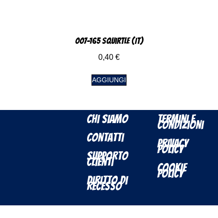
007-165 Squirtle (IT)
0,40
€
AGGIUNGI
Chi Siamo
Termini e
Condizioni
Contatti
Privacy
Policy
Supporto
Clienti
Cookie
Policy
Diritto di
Recesso