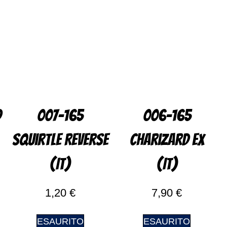
d
007-165
006-165
Squirtle Reverse
Charizard EX
(IT)
(IT)
1,20
€
7,90
€
ESAURITO
ESAURITO