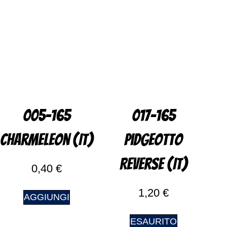
005-165
017-165
Charmeleon (IT)
Pidgeotto
Reverse (IT)
0,40
€
1,20
€
AGGIUNGI
ESAURITO