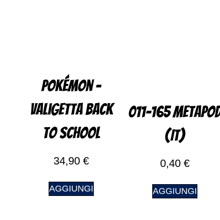
Pokémon –
Valigetta Back
011-165 Metapo
to School
(IT)
34,90
€
0,40
€
AGGIUNGI
AGGIUNGI