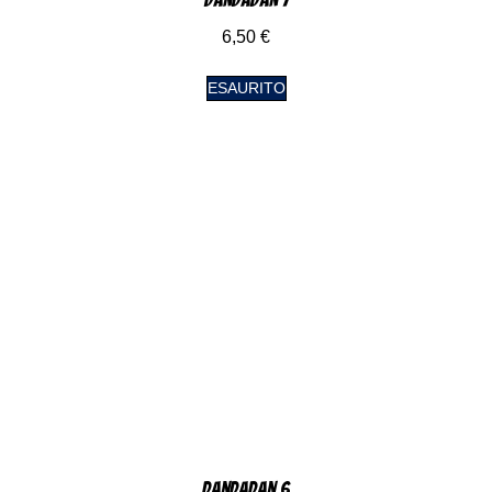
6,50
€
ESAURITO
DanDaDan 6