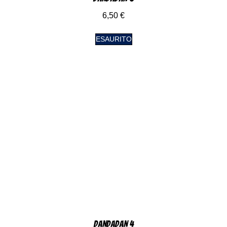
6,50
€
ESAURITO
DanDaDan 4