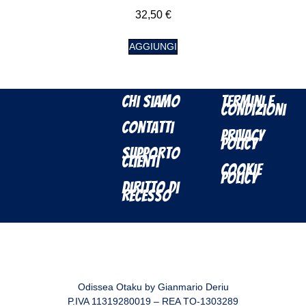
32,50
€
AGGIUNGI
Chi Siamo
Termini e
Condizioni
Contatti
Privacy
Policy
Supporto
Clienti
Cookie
Policy
Diritto di
Recesso
Odissea Otaku by Gianmario Deriu
P.IVA 11319280019 – REA TO-1303289