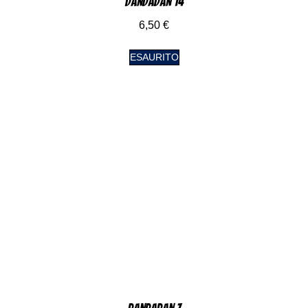
DanDaDan 14
6,50
€
ESAURITO
DanDaDan 7