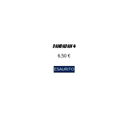
DanDaDan 4
6,50
€
ESAURITO