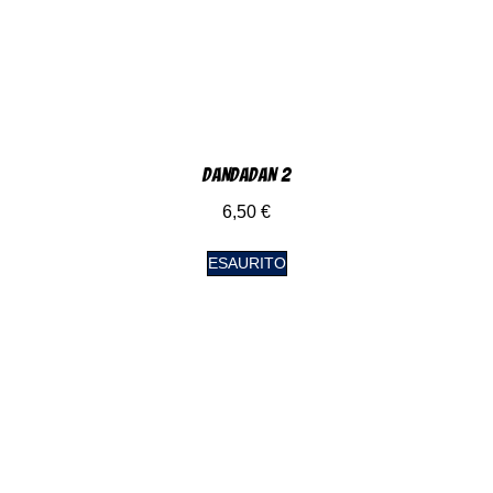
DanDaDan 2
6,50
€
ESAURITO