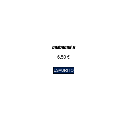
DanDaDan 8
6,50
€
ESAURITO