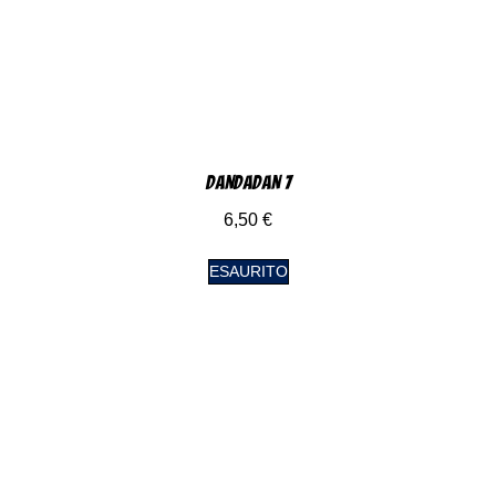
DanDaDan 7
6,50
€
ESAURITO