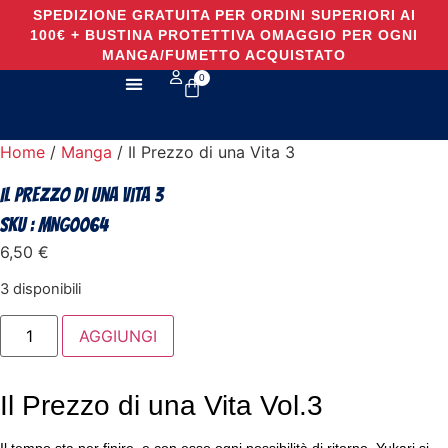
SPEDIZIONE GRATUITA PER ORDINI SUPERIORI AI
100€ + BUSTINA PROTETTIVA OMAGGIO PER OGNI
MANGA/FUMETTO ACQUISTATO
0
TUTTI I PRODOTTI
Home
/
Manga
/ Il Prezzo di una Vita 3
Il Prezzo di una Vita 3
SKU : MNG0064
6,50
€
3 disponibili
AGGIUNGI
Il Prezzo di una Vita Vol.3
Il tempo sta per finire, e con esso ogni possibilità di ritorno. Yukari si