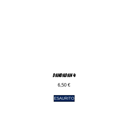
DanDaDan 4
6,50
€
ESAURITO