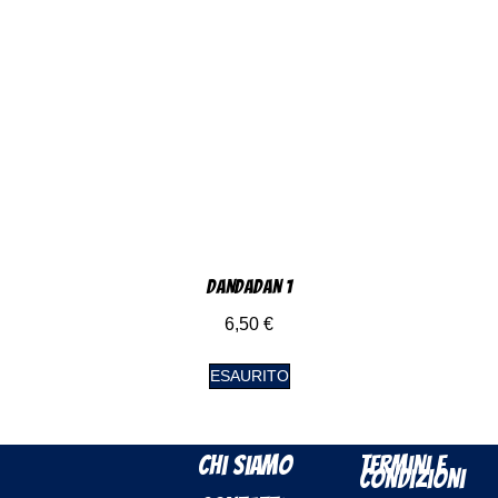
DanDaDan 1
6,50
€
ESAURITO
Chi Siamo
Termini e
Condizioni