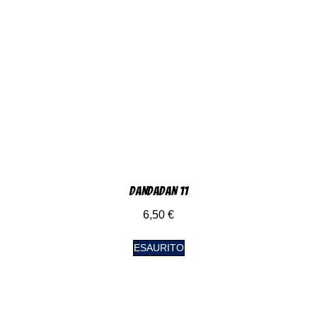
DanDaDan 11
6,50
€
ESAURITO