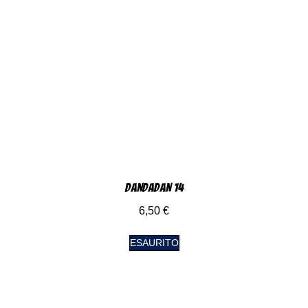
DanDaDan 14
6,50
€
ESAURITO