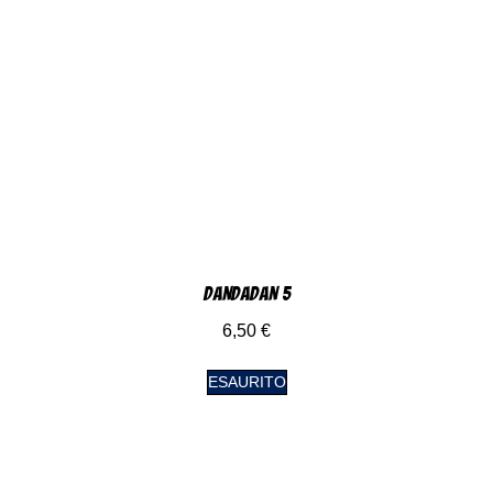
DanDaDan 5
6,50
€
ESAURITO