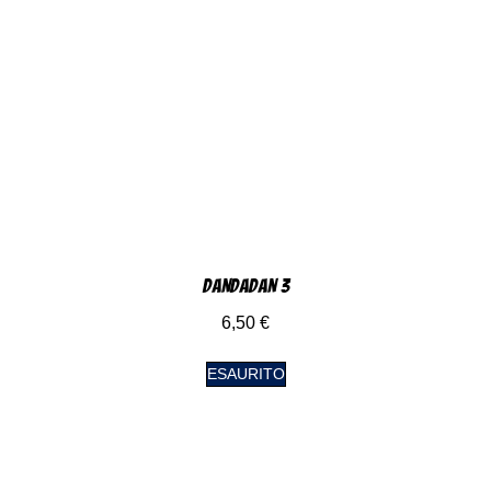
DanDaDan 3
6,50
€
ESAURITO