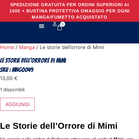
SPEDIZIONE GRATUITA PER ORDINI SUPERIORI AI
100€ + BUSTINA PROTETTIVA OMAGGIO PER OGNI
MANGA/FUMETTO ACQUISTATO
0
TUTTI I PRODOTTI
Home
/
Manga
/ Le storie dell’orrore di Mimi
Le storie dell’orrore di Mimi
SKU : MNG0049
13,00
€
1 disponibili
AGGIUNGI
Le Storie dell’Orrore di Mimi
Un viaggio nelle ombre dell’infanzia attraverso gli occhi di
Mimi
, una