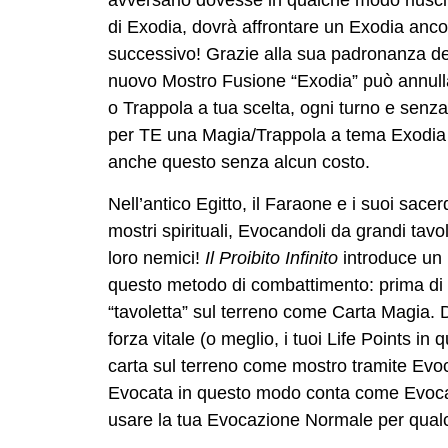
avversario dovesse in qualche modo riuscir
di Exodia, dovrà affrontare un Exodia ancor
successivo! Grazie alla sua padronanza dei
nuovo Mostro Fusione “Exodia” può annullar
o Trappola a tua scelta, ogni turno e senz
per TE una Magia/Trappola a tema Exodia 
anche questo senza alcun costo.
Nell’antico Egitto, il Faraone e i suoi sac
mostri spirituali, Evocandoli da grandi tavol
loro nemici!
Il Proibito Infinito
introduce un
questo metodo di combattimento: prima di tu
“tavoletta” sul terreno come Carta Magia. D
forza vitale (o meglio, i tuoi Life Points in
carta sul terreno come mostro tramite Evo
Evocata in questo modo conta come Evocaz
usare la tua Evocazione Normale per qualc