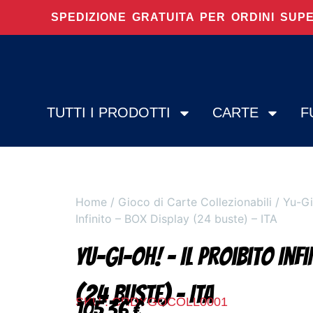
SPEDIZIONE GRATUITA PER ORDINI SUP
TUTTI I PRODOTTI
CARTE
F
Home
/
Gioco di Carte Collezionabili
/
Yu-Gi
Infinito – BOX Display (24 buste) – ITA
Yu-Gi-Oh! – Il Proibito Inf
(24 buste) – ITA
SKU : CRDYGOCOLL0001
105,36
€