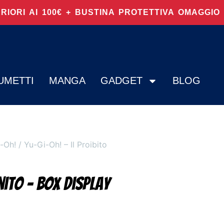
ERIORI AI 100€ + BUSTINA PROTETTIVA OMAGGI
UMETTI
MANGA
GADGET
BLOG
-Oh!
/ Yu-Gi-Oh! – Il Proibito
inito – BOX Display