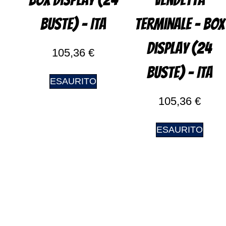
BOX Display (24
Vendetta
buste) – ITA
Terminale – BOX
Display (24
105,36
€
buste) – ITA
ESAURITO
105,36
€
ESAURITO