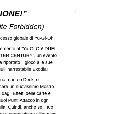
IONE!”
inite Forbidden)
ccesso globale di Yu‑Gi‑Oh!
temente al “Yu‑Gi‑Oh! DUEL
TER CENTURY”, un evento
riportato il gioco alle sue
ull’inarrestabile Exodia!
a tua mano o Deck, o
vocare un nuovissimo Mostro
agli Effetti delle carte e
suoi Punti Attacco in ogni
la. Quindi, anche se il tuo