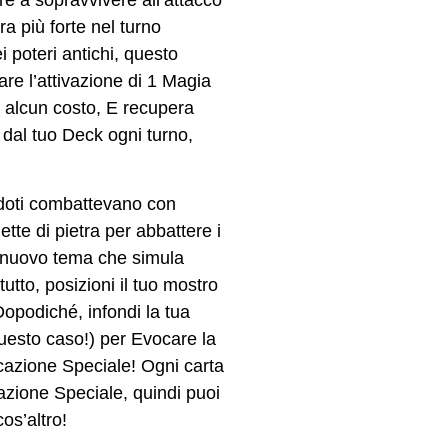
e a sopravvivere all’attacco
a più forte nel turno
 poteri antichi, questo
e l’attivazione di 1 Magia
a alcun costo, E recupera
dal tuo Deck ogni turno,
erdoti combattevano con
ette di pietra per abbattere i
 nuovo tema che simula
tto, posizioni il tuo mostro
opodiché, infondi la tua
 questo caso!) per Evocare la
cazione Speciale! Ogni carta
ione Speciale, quindi puoi
os’altro!