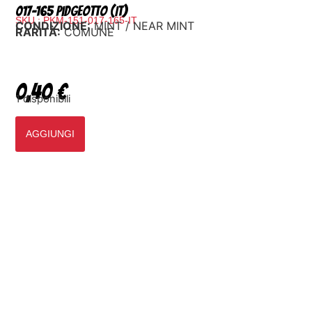
017-165 Pidgeotto (IT)
SKU : PKM-151-017-165-IT
CONDIZIONE:
MINT / NEAR MINT
RARITÀ:
COMUNE
0,40
€
1 disponibili
AGGIUNGI