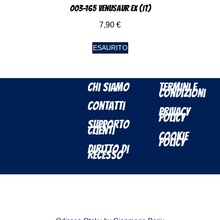
003-165 Venusaur EX (IT)
7,90
€
ESAURITO
Chi Siamo
Termini e
Condizioni
Contatti
Privacy
Policy
Supporto
Clienti
Cookie
Policy
Diritto di
Recesso