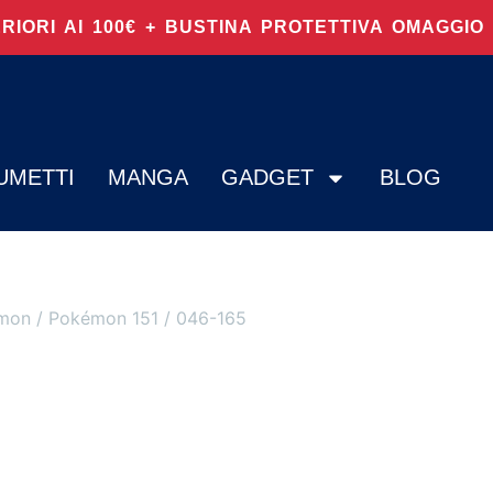
ERIORI AI 100€ + BUSTINA PROTETTIVA OMAGGI
UMETTI
MANGA
GADGET
BLOG
mon
/
Pokémon 151
/ 046-165