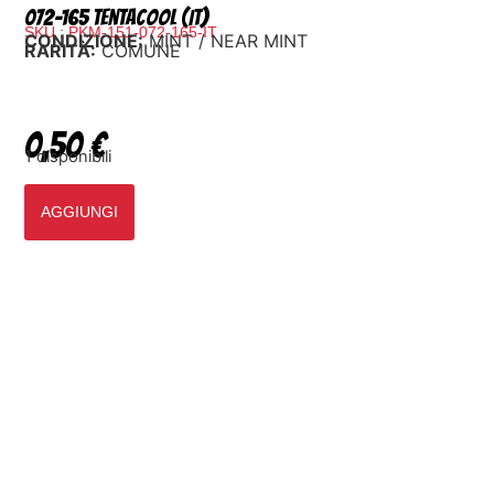
072-165 Tentacool (IT)
SKU : PKM-151-072-165-IT
CONDIZIONE:
MINT / NEAR MINT
RARITÀ:
COMUNE
0,50
€
1 disponibili
AGGIUNGI