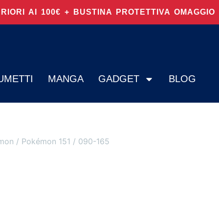
ERIORI AI 100€ + BUSTINA PROTETTIVA OMAGGI
UMETTI
MANGA
GADGET
BLOG
mon
/
Pokémon 151
/ 090-165