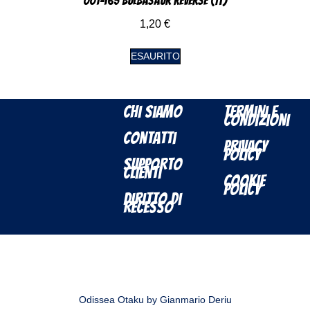
001-165 Bulbasaur Reverse (IT)
1,20
€
ESAURITO
Chi Siamo
Termini e
Condizioni
Contatti
Privacy
Policy
Supporto
Clienti
Cookie
Policy
Diritto di
Recesso
Odissea Otaku by Gianmario Deriu