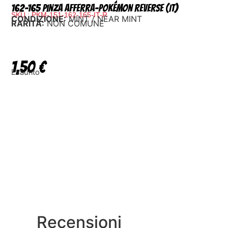
162-165 Pinza Afferra-Pokémon Reverse (IT)
SKU : PKM-151-162-165-IT-R
CONDIZIONE:
MINT / NEAR MINT
RARITÀ:
NON COMUNE
1,50
€
Esaurito
Recensioni