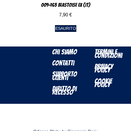
009-165 Blastoise EX (IT)
7,90
€
ESAURITO
Chi Siamo
Termini e
Condizioni
Contatti
Privacy
Policy
Supporto
Clienti
Cookie
Policy
Diritto di
Recesso