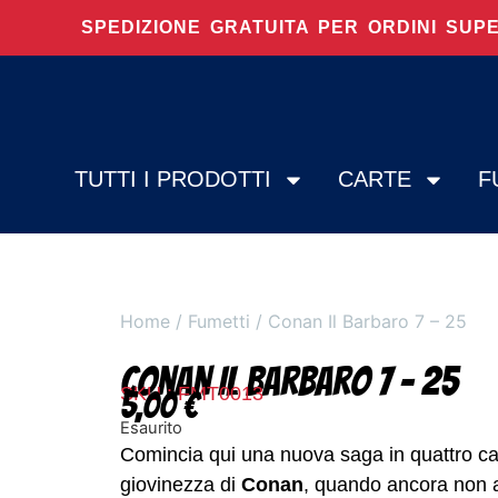
SPEDIZIONE GRATUITA PER ORDINI SUP
TUTTI I PRODOTTI
CARTE
F
Home
/
Fumetti
/ Conan Il Barbaro 7 – 25
Conan Il Barbaro 7 – 25
SKU : FMT0013
5,00
€
Esaurito
Comincia qui una nuova saga in quattro cap
giovinezza di
Conan
, quando ancora non av