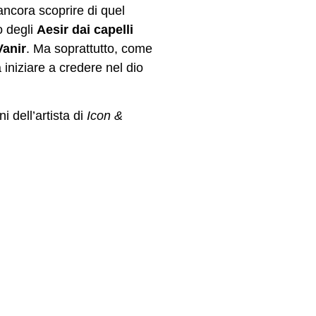
ncora scoprire di quel
o degli
Aesir dai capelli
Vanir
. Ma soprattutto, come
niziare a credere nel dio
i dell’artista di
Icon &