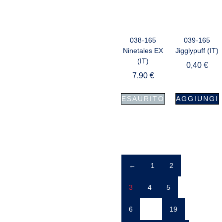
038-165
039-165
Ninetales EX
Jigglypuff (IT)
(IT)
0,40
€
7,90
€
ESAURITO
AGGIUNGI
←
1
2
3
4
5
6
…
19