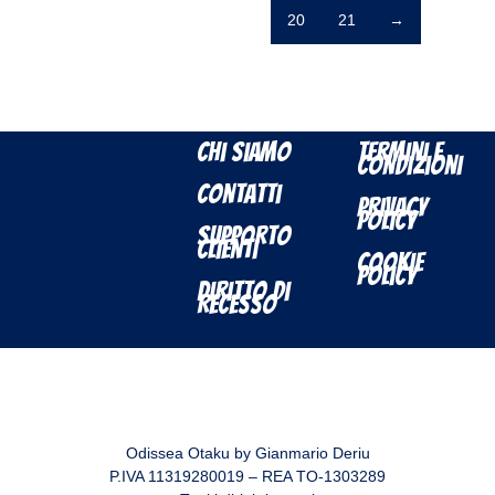
20
21
→
Chi Siamo
Termini e
Condizioni
Contatti
Privacy
Policy
Supporto
Clienti
Cookie
Policy
Diritto di
Recesso
Odissea Otaku by Gianmario Deriu
P.IVA 11319280019 – REA TO-1303289